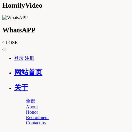
HomilyVideo
WhatsAPP
CLOSE
登录
注册
网站首页
关于
全部
About
Honor
Recruitment
Contact us