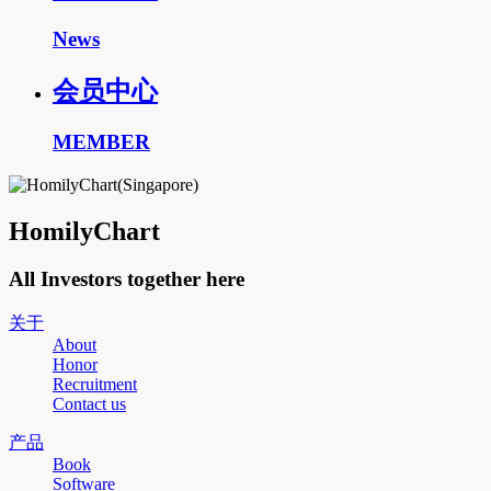
News
会员中心
MEMBER
HomilyChart
All Investors together here
关于
About
Honor
Recruitment
Contact us
产品
Book
Software