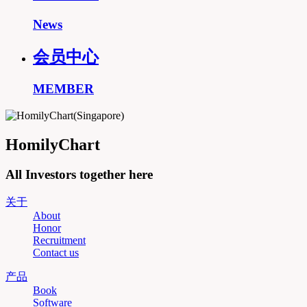
News
会员中心
MEMBER
HomilyChart
All Investors together here
关于
About
Honor
Recruitment
Contact us
产品
Book
Software