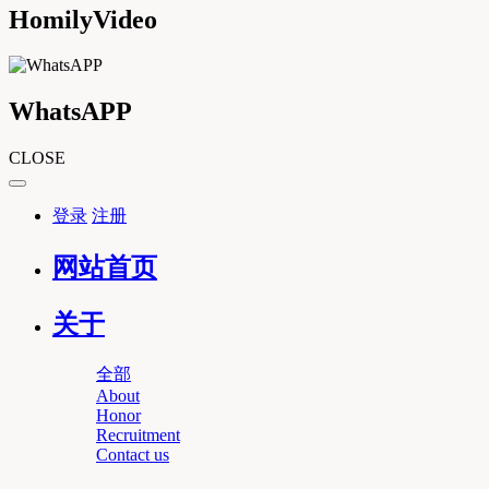
HomilyVideo
WhatsAPP
CLOSE
登录
注册
网站首页
关于
全部
About
Honor
Recruitment
Contact us