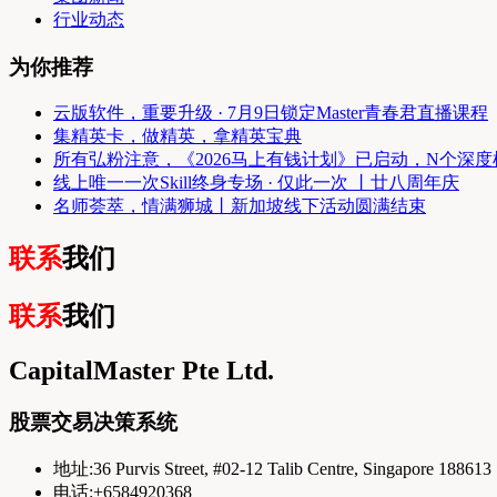
行业动态
为你推荐
云版软件，重要升级 · 7月9日锁定Master青春君直播课程
集精英卡，做精英，拿精英宝典
所有弘粉注意，《2026马上有钱计划》已启动，N个深
线上唯一一次Skill终身专场 · 仅此一次 丨廿八周年庆
名师荟萃，情满狮城丨新加坡线下活动圆满结束
联系
我们
联系
我们
CapitalMaster Pte Ltd.
股票交易决策系统
地址:36 Purvis Street, #02-12 Talib Centre, Singapore 188613
电话:+6584920368