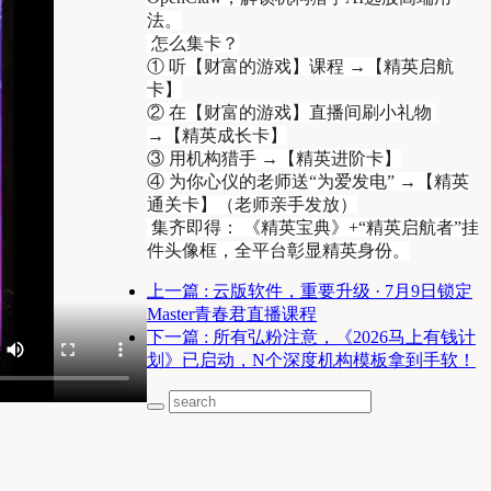
法。
 怎么集卡？
① 听【财富的游戏】课程 →【精英启航
卡】
② 在【财富的游戏】直播间刷小礼物 
→【精英成长卡】
③ 用机构猎手 →【精英进阶卡】
④ 为你心仪的老师送“为爱发电” →【精英
通关卡】（老师亲手发放）
 集齐即得： 《精英宝典》+“精英启航者”挂
件头像框，全平台彰显精英身份。
上一篇
: 云版软件，重要升级 · 7月9日锁定
Master青春君直播课程
下一篇
: 所有弘粉注意，《2026马上有钱计
划》已启动，N个深度机构模板拿到手软！