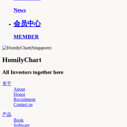
News
会员中心
MEMBER
HomilyChart
All Investors together here
关于
About
Honor
Recruitment
Contact us
产品
Book
Software