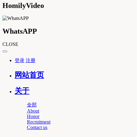
HomilyVideo
WhatsAPP
CLOSE
登录
注册
网站首页
关于
全部
About
Honor
Recruitment
Contact us