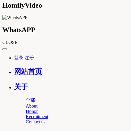
HomilyVideo
WhatsAPP
CLOSE
登录
注册
网站首页
关于
全部
About
Honor
Recruitment
Contact us