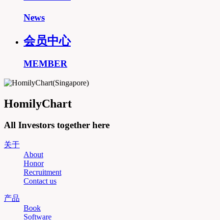
News
会员中心
MEMBER
HomilyChart
All Investors together here
关于
About
Honor
Recruitment
Contact us
产品
Book
Software