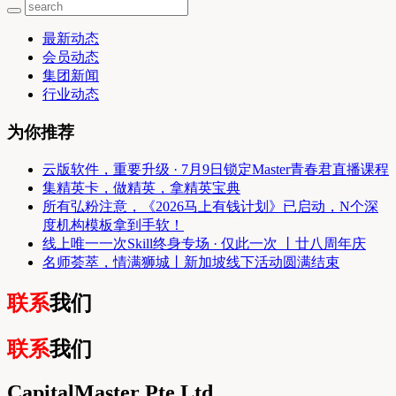
最新动态
会员动态
集团新闻
行业动态
为你推荐
云版软件，重要升级 · 7月9日锁定Master青春君直播课程
集精英卡，做精英，拿精英宝典
所有弘粉注意，《2026马上有钱计划》已启动，N个深
度机构模板拿到手软！
线上唯一一次Skill终身专场 · 仅此一次 丨廿八周年庆
名师荟萃，情满狮城丨新加坡线下活动圆满结束
联系
我们
联系
我们
CapitalMaster Pte Ltd.