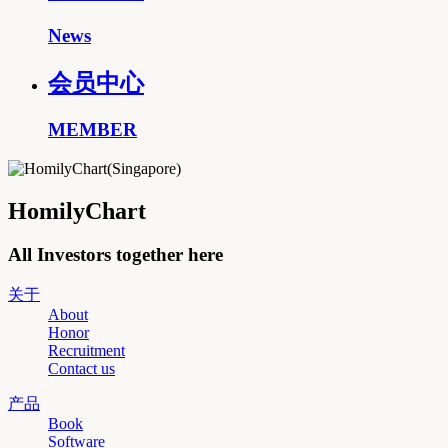
News
会员中心
MEMBER
HomilyChart
All Investors together here
关于
About
Honor
Recruitment
Contact us
产品
Book
Software