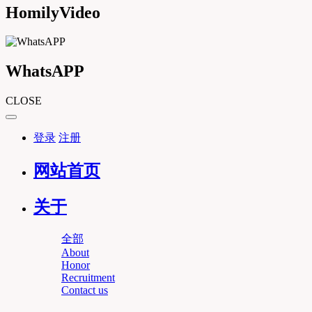
HomilyVideo
WhatsAPP
CLOSE
登录
注册
网站首页
关于
全部
About
Honor
Recruitment
Contact us