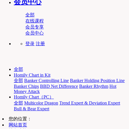
会员中心
全部
在线课程
会员专享
会员中心
登录
注册
全部
Homily Chart in Kit
全部
Banker Controlling Line
Banker Holding Position Line
Banker Chips
BBD Net Difference
Banker Rhythm
Hot
Money Attack
Homily Chart（PC）
全部
Multicolor Dragon
Trend Expert & Deviation Expert
Bull & Bear Expert
您的位置：
网站首页