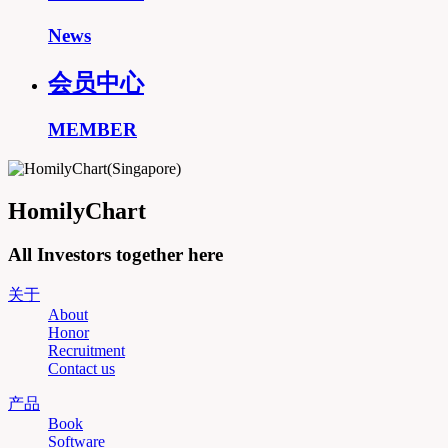
News
会员中心
MEMBER
HomilyChart
All Investors together here
关于
About
Honor
Recruitment
Contact us
产品
Book
Software