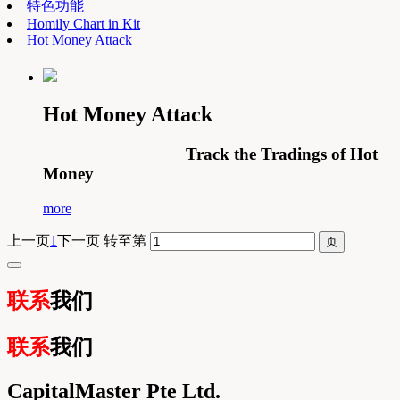
特色功能
Homily Chart in Kit
Hot Money Attack
Hot Money Attack
Track the Tradings of Hot
Money
more
上一页
1
下一页
转至第
联系
我们
联系
我们
CapitalMaster Pte Ltd.