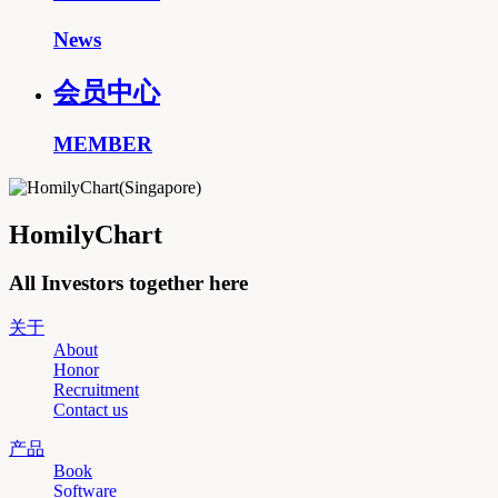
News
会员中心
MEMBER
HomilyChart
All Investors together here
关于
About
Honor
Recruitment
Contact us
产品
Book
Software