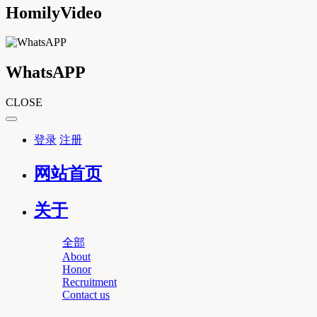
HomilyVideo
WhatsAPP
CLOSE
登录
注册
网站首页
关于
全部
About
Honor
Recruitment
Contact us