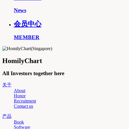
News
会员中心
MEMBER
HomilyChart
All Investors together here
关于
About
Honor
Recruitment
Contact us
产品
Book
Software