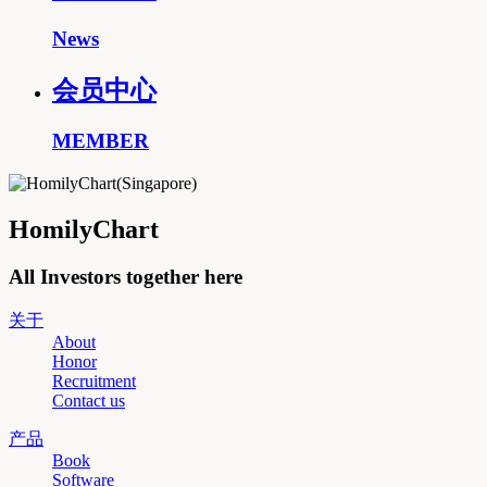
News
会员中心
MEMBER
HomilyChart
All Investors together here
关于
About
Honor
Recruitment
Contact us
产品
Book
Software