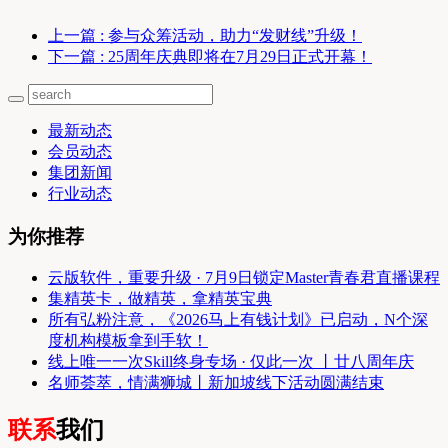
上一篇
: 参与众筹活动，助力“发财线”升级！
下一篇
: 25周年庆典即将在7月29日正式开幕！
最新动态
会员动态
集团新闻
行业动态
为你推荐
云版软件，重要升级 · 7月9日锁定Master青春君直播课程
集精英卡，做精英，拿精英宝典
所有弘粉注意，《2026马上有钱计划》已启动，N个深
度机构模板拿到手软！
线上唯一一次Skill终身专场 · 仅此一次 丨廿八周年庆
名师荟萃，情满狮城丨新加坡线下活动圆满结束
联系
我们