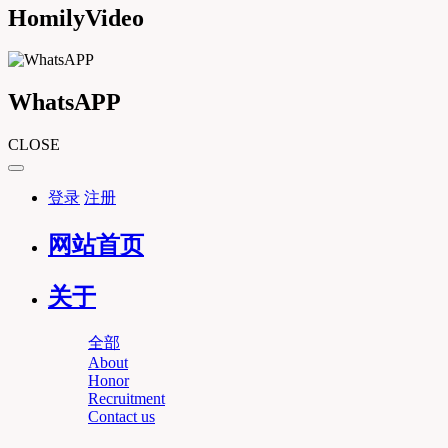
HomilyVideo
WhatsAPP
CLOSE
登录
注册
网站首页
关于
全部
About
Honor
Recruitment
Contact us