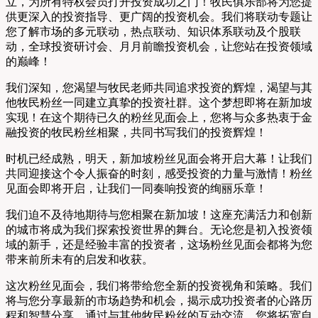
立，为所有特权会员打开投资成功之门！牧民俱乐部将为您提
供更深入的投资指导、更广阔的投资机会。我们将联动专题让
您了解市场的多元联动，热点联动、知识体系联动及个股联
动，全球投资研讨会、月月前瞻投资机会，让您站在投资领域
的巅峰！
我们深知，您渴望与牧民老师共同追求投资的辉煌，渴望与其
他牧民粉丝一同建立真挚的投资社群。这个梦想即将在新加坡
实现！在这个期待已久的粉丝见面会上，您将与众多热衷于金
融投资的牧民粉丝相聚，共同书写我们的投资辉煌！
时机已经成熟，明天，新加坡粉丝见面会将开启大幕！让我们
共同迎接这个令人振奋的时刻，感受投资的力量与激情！粉丝
见面会即将开启，让我们一同奏响投资的绚丽乐章！
我们迫不及待地期待与您相聚在新加坡！这座充满活力和创新
的城市将成为我们探索投资世界的舞台。无论您是初入投资领
域的新手，还是经验丰富的投资者，这场粉丝见面会都将为您
带来前所未有的启发和收获。
这次粉丝见面会，我们将带给您全新的投资视角和策略。我们
将与您分享最新的市场趋势和机会，揭示成功投资者的心路历
程和智慧分享。通过与其他牧民粉丝的互动交流，您将拓宽自