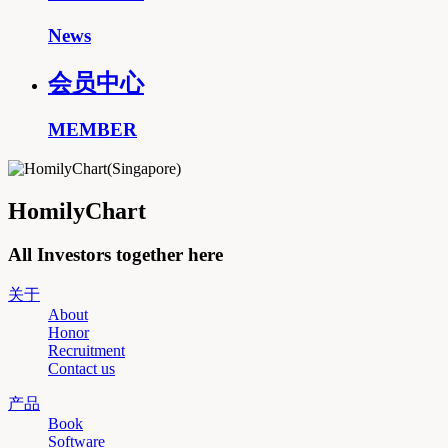
News
会员中心
MEMBER
HomilyChart
All Investors together here
关于
About
Honor
Recruitment
Contact us
产品
Book
Software