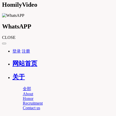
HomilyVideo
WhatsAPP
CLOSE
登录
注册
网站首页
关于
全部
About
Honor
Recruitment
Contact us