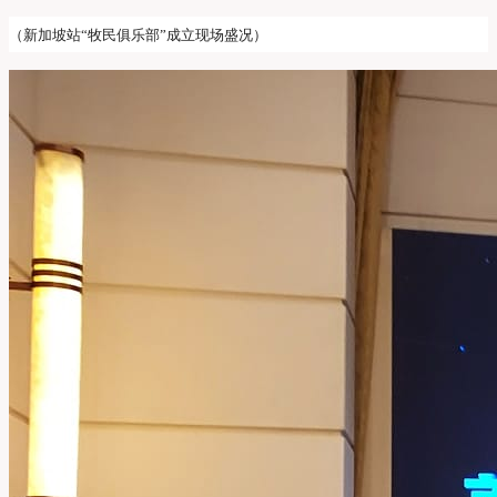
（新加坡站“牧民俱乐部”成立现场盛况）