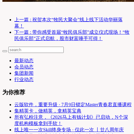
上一篇
: 祝贺本次“牧民大聚会”线上线下活动华丽落
幕！
下一篇
: 带你感受首届“牧民俱乐部”成立仪式现场！“牧
民俱乐部”正式启航，股市财富唾手可得！
最新动态
会员动态
集团新闻
行业动态
为你推荐
云版软件，重要升级 · 7月9日锁定Master青春君直播课程
集精英卡，做精英，拿精英宝典
所有弘粉注意，《2026马上有钱计划》已启动，N个深
度机构模板拿到手软！
线上唯一一次Skill终身专场 · 仅此一次 丨廿八周年庆