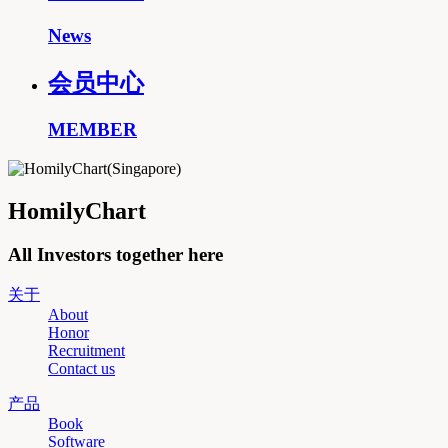
News
会员中心
MEMBER
HomilyChart
All Investors together here
关于
About
Honor
Recruitment
Contact us
产品
Book
Software