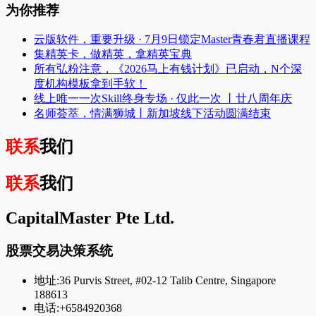
为你推荐
云版软件，重要升级 · 7月9日锁定Master青春君直播课程
集精英卡，做精英，拿精英宝典
所有弘粉注意，《2026马上有钱计划》已启动，N个深
度机构模板拿到手软！
线上唯一一次Skill终身专场 · 仅此一次 丨廿八周年庆
名师荟萃，情满狮城丨新加坡线下活动圆满结束
联系
我们
联系
我们
CapitalMaster Pte Ltd.
股票交易决策系统
地址:36 Purvis Street, #02-12 Talib Centre, Singapore
188613
电话:+6584920368