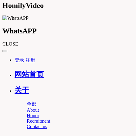
HomilyVideo
WhatsAPP
CLOSE
登录
注册
网站首页
关于
全部
About
Honor
Recruitment
Contact us