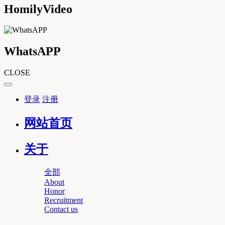
HomilyVideo
WhatsAPP
CLOSE
登录
注册
网站首页
关于
全部
About
Honor
Recruitment
Contact us