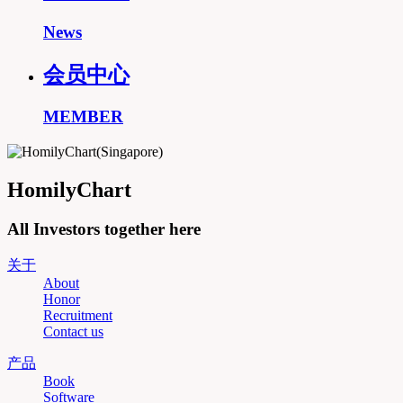
News
会员中心
MEMBER
HomilyChart
All Investors together here
关于
About
Honor
Recruitment
Contact us
产品
Book
Software